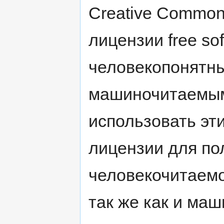
Creative Common
лицензии free so
человекопонятн
машиночитаемым
использовать эт
лицензии для п
человекочитаемо
так же как и ма