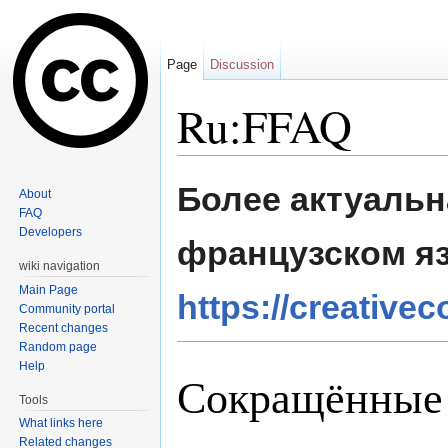
Page
Discussion
Ru:FFAQ
Jump to:
navigation
,
search
Более актуальн
About
FAQ
Developers
французском я
wiki navigation
Main Page
https://creative
Community portal
Recent changes
Random page
Help
Сокращённые 
Tools
What links here
Related changes